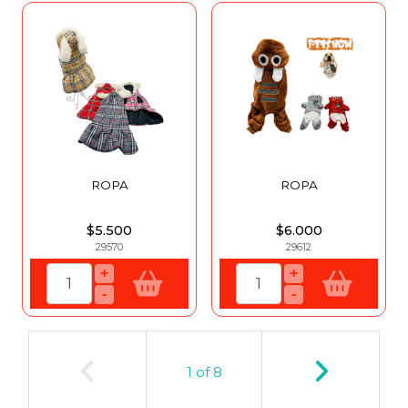
ROPA
ROPA
$5.500
$6.000
29570
29612
+
+
-
-
1
of
8