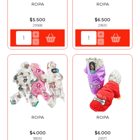
ROPA
ROPA
$5.500
$6.500
29568
29610
+
+
-
-
ROPA
ROPA
$4.000
$6.000
99010
29571