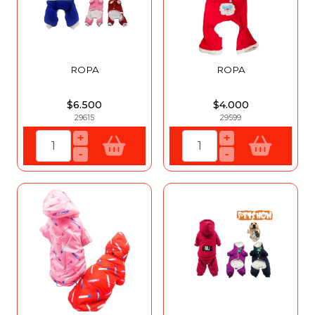
ROPA
ROPA
$6.500
$4.000
29615
29599
+
+
-
-