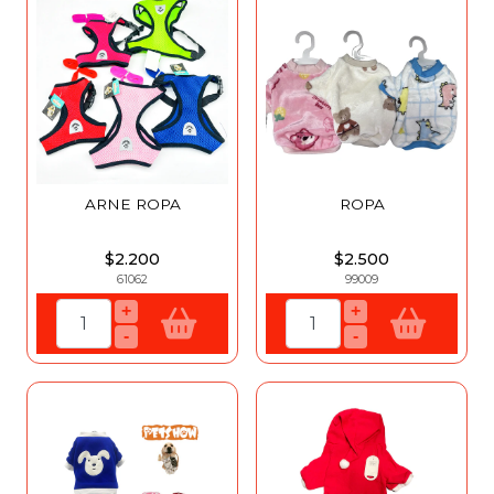
ARNE ROPA
ROPA
$2.200
$2.500
61062
99009
+
+
-
-