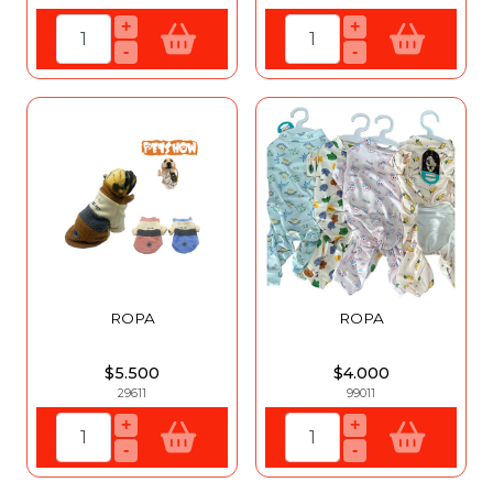
+
+
-
-
ROPA
ROPA
$5.500
$4.000
29611
99011
+
+
-
-