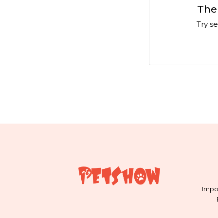
Ther
Try s
Impo