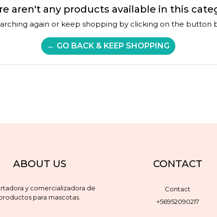
e aren't any products available in this cate
earching again or keep shopping by clicking on the button 
← GO BACK & KEEP SHOPPING
ABOUT US
CONTACT
rtadora y comercializadora de
Contact
productos para mascotas.
+56952090217