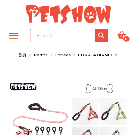
0
首页
Perros
Correas
CORREA+ARNE0.6