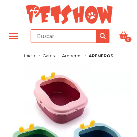
0
Inicio
Gatos
Areneros
ARENEROS