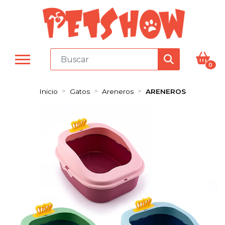
0
Inicio
Gatos
Areneros
ARENEROS