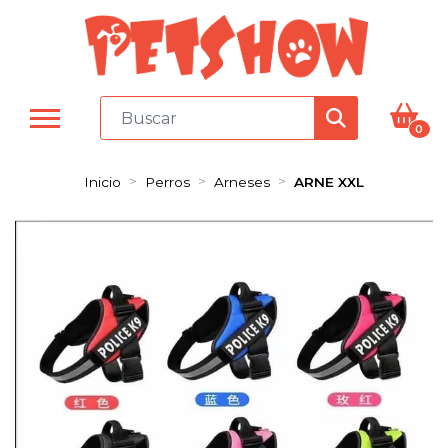
0
Inicio
Perros
Arneses
ARNE XXL