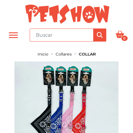
0
Inicio
Collares
COLLAR