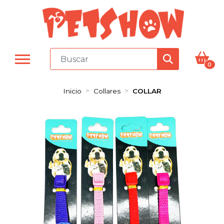
0
Inicio
Collares
COLLAR