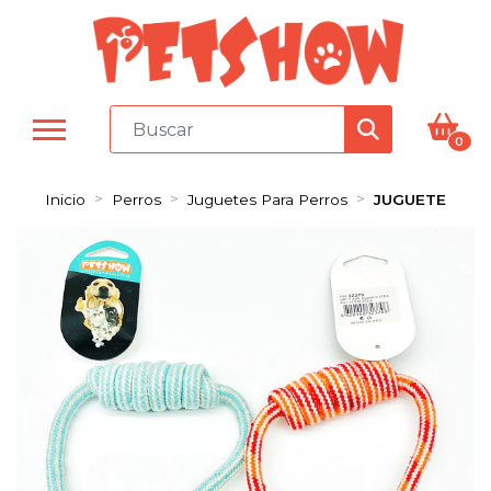
0
Inicio
Perros
Juguetes Para Perros
JUGUETE