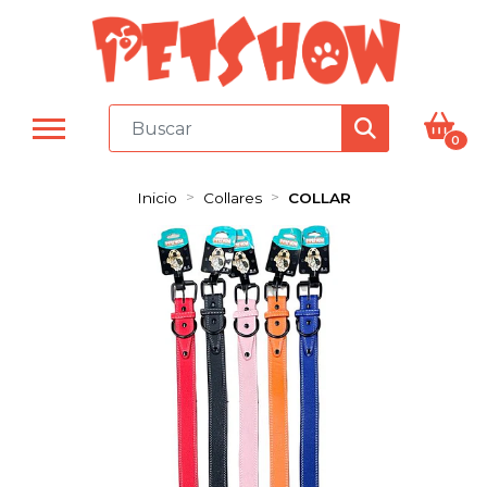
0
Inicio
Collares
COLLAR