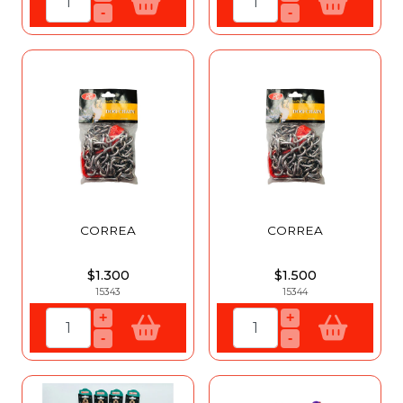
-
-
CORREA
CORREA
$1.300
$1.500
15343
15344
+
+
-
-