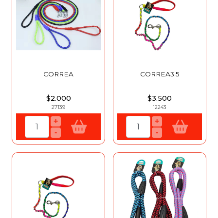
CORREA
CORREA3.5
$2.000
$3.500
27139
12243
+
+
-
-