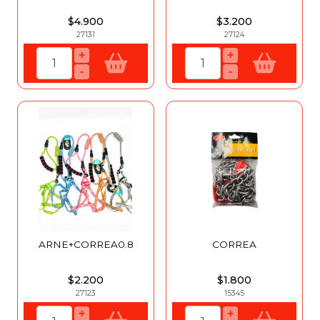
$4.900
$3.200
27131
27124
+
+
-
-
ARNE+CORREA0.8
CORREA
$2.200
$1.800
27123
15345
+
+