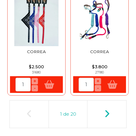
CORREA
CORREA
$2.500
$3.800
31680
27180
+
+
-
-
1
de
20