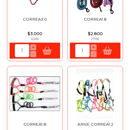
CORREA3.0
CORREA1.8
$3.000
$2.800
12260
27192
+
+
-
-
CORREA1.8
ARNE CORREA1.2